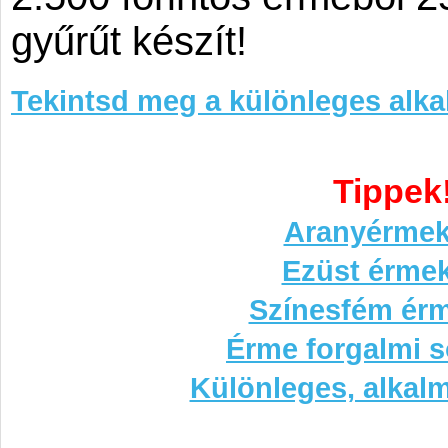
gyűrűt készít!
Tekintsd meg a különleges alka
Tippek
Aranyérmek
Ezüst érme
Színesfém ér
Érme forgalmi s
Különleges, alkal