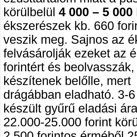
körülbelül
4 000 – 5 000 
ékszerészek kb. 660 fori
veszik meg.
Sajnos az é
felvásárolják ezeket az 
forintért és beolvasszák,
készítenek belőlle, mert
drágábban eladható. 3-
készült gyűrű eladási ára
22.000-25.000 forint körü
2.500 forintos érméből 2