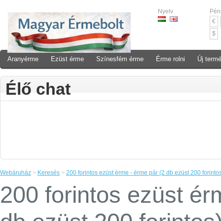
Nyelv
Pén
€
$
Aranyérme
Ezüst érme
Színesfém érme
Érme rolni
Új term
Élő chat
Webáruház
>
Keresés
>
200 forintos ezüst érme - érme pár (2 db ezüst 200 forinto
200 forintos ezüst ér