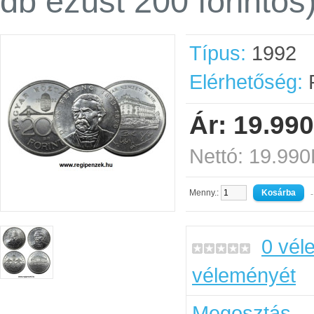
db ezüst 200 forintos
Típus:
1992
Elérhetőség:
R
Ár: 19.990
Nettó: 19.990
Menny.:
-
0 vél
véleményét
Megosztás