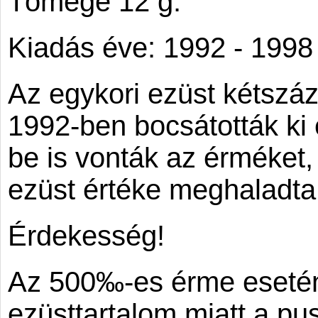
Tömege 12 g.
Kiadás éve: 1992 - 1998 
Az egykori ezüst kétszáz
1992-ben bocsátották ki
be is vonták az érméket
ezüst értéke meghaladta 
Érdekesség!
Az 500‰-es érme esetén
ezüsttartalom miatt a pu