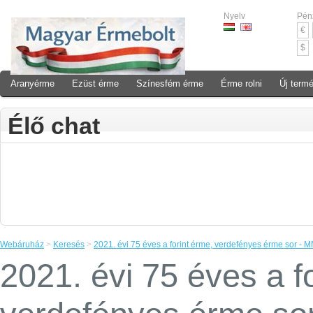
Nyelv
Pén
€
$
Aranyérme
Ezüst érme
Színesfém érme
Érme rolni
Új term
Élő chat
Webáruház
>
Keresés
>
2021. évi 75 éves a forint érme, verdefényes érme sor - M
2021. évi 75 éves a f