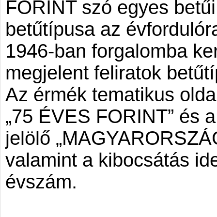
FORINT szó egyes betűi 
betűtípusa az évfordulór
1946-ban forgalomba kerü
megjelent feliratok betűtí
Az érmék tematikus oldal
„75 ÉVES FORINT” és a k
jelölő „MAGYARORSZÁG” 
valamint a kibocsátás ide
évszám.