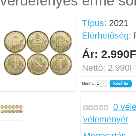
verdefényes érme sor
Típus:
2021
Elérhetőség:
R
Ár: 2.990F
Nettó: 2.990F
Menny.:
-
0 vél
véleményét
Megosztás