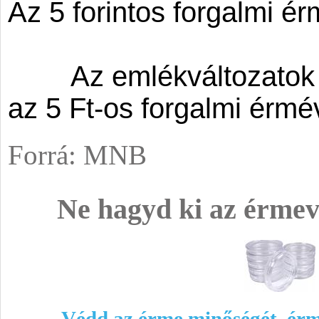
Az 5 forintos forgalmi ér
	Az emlékváltozatok névértékes oldala 
az 5 Ft-os forgalmi érm
Forrá: MNB
Ne hagyd ki az érmev
Védd az érme minőségét, érm