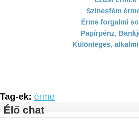
Színesfém érm
Érme forgalmi so
Papírpénz, Bankj
Különleges, alkalm
Tag-ek:
érme
Élő chat