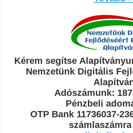
Kérem segítse Alapítványun
Nemzetünk Digitális Fej
Alapítvá
Adószámunk: 187
Pénzbeli adom
OTP Bank 11736037-23
számlaszámra 