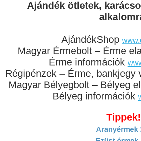
Ajándék ötletek, karács
alkalomr
AjándékShop
www.
Magyar Érmebolt – Érme el
Érme információk
www
Régipénzek – Érme, bankjegy 
Magyar Bélyegbolt – Bélyeg e
Bélyeg információk
Tippek!
Aranyérmek 
Ezüst érmek 