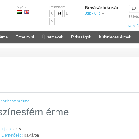
Nyelv
Pénznem
Bevásárlókosár
€
Ft
£
0db - 0Ft
Üdvö
$
Kezdő
érme
Érme rolni
Új termékek
Ritkaságok
Különleges érmek
ár színesfém érme
 színesfém érme
Típus:
2015
Elérhetőség:
Raktáron