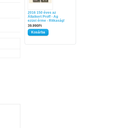
2016 150 éves az
Állatkert Proff - Ag
ezüst érme - Ritkaság!
39.990Ft