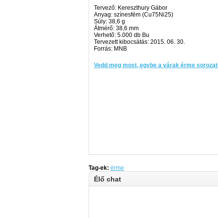
Tervező: Kereszthury Gábor
Anyag: színesfém (Cu75Ni25)
Súly: 38,6 g
Átmérő: 38,6 mm
Verhető: 5.000 db Bu
Tervezett kibocsátás: 2015. 06. 30.
Forrás: MNB
Vedd meg most, egybe a várak érme sorozat
Tag-ek:
érme
Élő chat