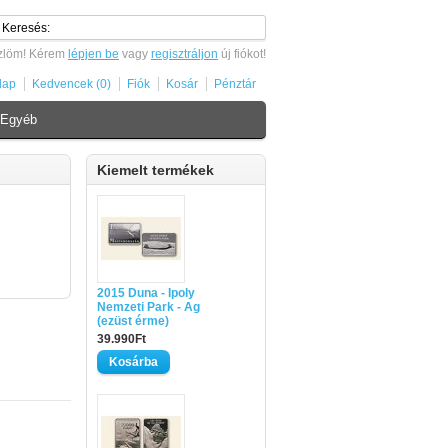
zlöm! Kérem
lépjen be
vagy
regisztráljon
új fiókot!
lap
Kedvencek (0)
Fiók
Kosár
Pénztár
Egyéb
Kiemelt termékek
2015 Duna - Ipoly
Nemzeti Park - Ag
(ezüst érme)
39.990Ft