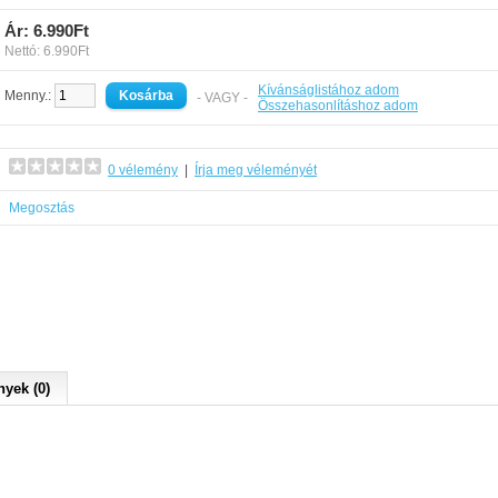
Ár: 6.990Ft
Nettó: 6.990Ft
Kívánságlistához adom
Menny.:
- VAGY -
Összehasonlításhoz adom
0 vélemény
|
Írja meg véleményét
Megosztás
yek (0)