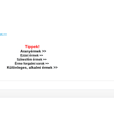
ot >>
Tippek!
Aranyérmek >>
Ezüst érmek >>
Színesfém érmek >>
Érme forgalmi sorok >>
Különleges, alkalmi érmek >>