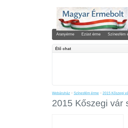
Aranyérme
Ezüst érme
Színesfém 
Élő chat
Webáruház
>
Színesfém érme
>
2015 Kőszegi v
2015 Kőszegi vár