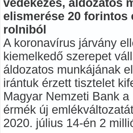
védekezés, áldozatos 
elismerése 20 forinto
rolniból
A koronavírus járvány e
kiemelkedő szerepet váll
áldozatos munkájának e
irántuk érzett tisztelet k
Magyar Nemzeti Bank a 2
érmék új emlékváltozatát
2020. július 14-én 2 mill