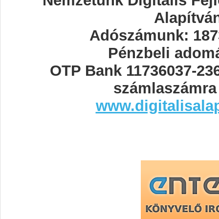
Nemzetünk Digitális Fej
Alapítvá
Adószámunk: 187
Pénzbeli adom
OTP Bank 11736037-23
számlaszámra 
www.digitalisala