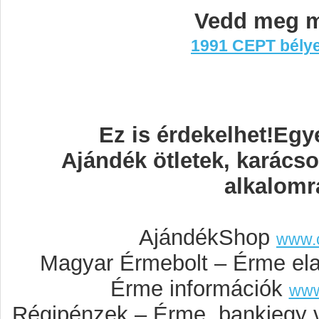
Vedd meg m
1991 CEPT bélye
Ez is érdekelhet!Egy
Ajándék ötletek, karács
alkalomr
AjándékShop
www.
Magyar Érmebolt – Érme el
Érme információk
www
Régipénzek – Érme, bankjegy 