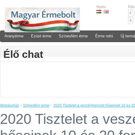
Nyelv
Pén
€
$
Aranyérme
Ezüst érme
Színesfém érme
Érme rolni
Új term
Élő chat
Webáruház
>
Színesfém érme
>
2020 Tisztelet a veszélyhelyzet hőseinek 10 és 2
2020 Tisztelet a vesz