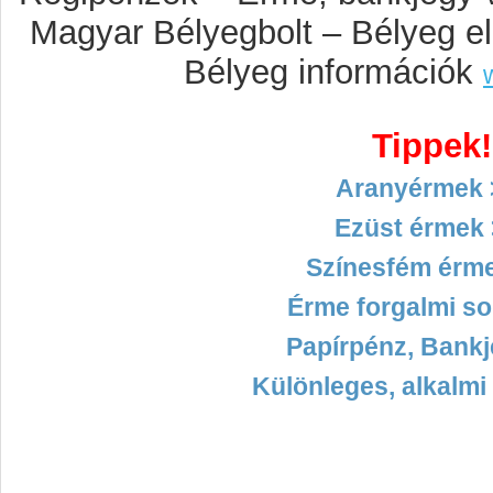
Magyar Bélyegbolt – Bélyeg e
Bélyeg információk
Tippek!
Aranyérmek 
Ezüst érmek 
Színesfém érm
Érme forgalmi so
Papírpénz, Bankj
Különleges, alkalmi