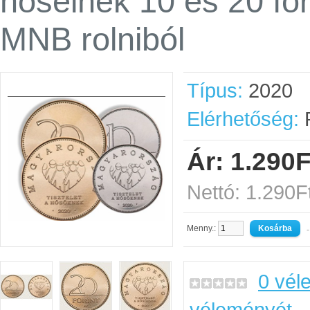
hőseinek 10 és 20 fo
MNB rolniból
Típus:
2020
Elérhetőség:
R
Ár: 1.290F
Nettó: 1.290F
Menny.:
-
0 vél
véleményét