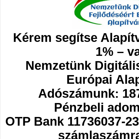
Kérem segítse Alapít
1% – va
Nemzetünk Digitáli
Európai Ala
Adószámunk: 187
Pénzbeli ado
OTP Bank 11736037-23
számlaszámra