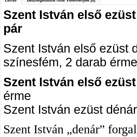
Leírás
Beszélgessünk róla! Vélemények (0)
Szent István első ezüs
pár
Szent István
első ezüst 
színesfém,
2 darab érm
Szent István
első ezüst
érme
Szent István ezüst déná
Szent István „denár” forga