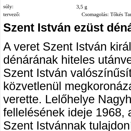
súly:
3,5 g
tervező:
Csomagolás: Tőkés Ta
Szent István
ezüst déná
A veret Szent István kirá
dénárának hiteles utánve
Szent István valószínűsí
közvetlenül megkoronáz
verette. Lelőhelye Nagy
fellelésének ideje 1968, 
Szent Istvánnak tulajdon