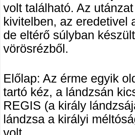
volt található. Az utánzat
kivitelben, az eredetive
de eltérő súlyban készült
vörösrézből.
Előlap: Az érme egyik ol
tartó kéz, a lándzsán ki
REGIS (a király lándzsája
lándzsa a királyi méltósá
volt.