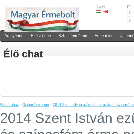
Nyelv
Pén
€
$
Aranyérme
Ezüst érme
Színesfém érme
Érme rolni
Új term
Élő chat
Webáruház
>
Színesfém érme
>
2014 Szent István ezüst dénár ezüst és színesfé
2014 Szent István ez