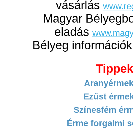
vásárlás
www.re
Magyar Bélyegbo
eladás
www.magy
Bélyeg információ
Tippek
Aranyérmek
Ezüst érmek
Színesfém ér
Érme forgalmi s