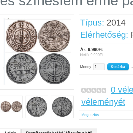
és színesfém érme p
Típus:
2014
Elérhetőség:
R
Ár: 9.990Ft
Nettó: 9.990Ft
Menny.:
-
0 vél
véleményét
Megosztás