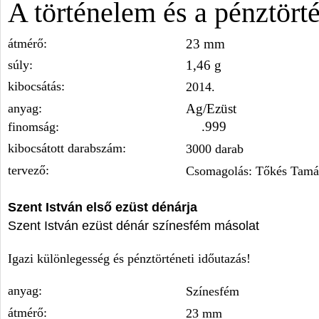
A történelem és a pénztört
átmérő:
23 mm
súly:
1,46 g
kibocsátás:
2014.
anyag:
Ag/Ezüst
.999
finomság:
kibocsátott darabszám:
3000 darab
tervező:
Csomagolás: Tőkés Tamá
Szent István
első ezüst dénárja
Szent István ezüst dénár színesfém másolat
Igazi különlegesség és pénztörténeti időutazás!
anyag:
Színesfém
átmérő:
23 mm