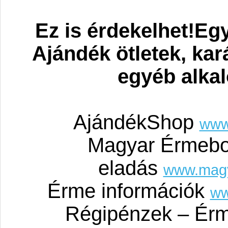
Ez is érdekelhet!Eg
Ajándék ötletek, ka
egyéb alka
AjándékShop
www
Magyar Érmebo
eladás
www.mag
Érme információk
ww
Régipénzek – Érm