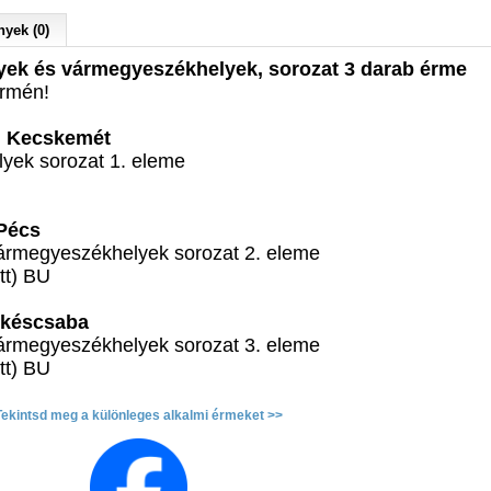
yek (0)
ek és 
vármegyeszékhelyek,
 sorozat 3 darab érme
érmén!
, Kecskemét
yek sorozat 1. eleme
Pécs 
ármegyeszékhelyek sorozat 2. eleme
tt) BU
ékéscsaba 
rmegyeszékhelyek sorozat 3. eleme 
t) BU 
Tekintsd meg a különleges alkalmi érmeket >>