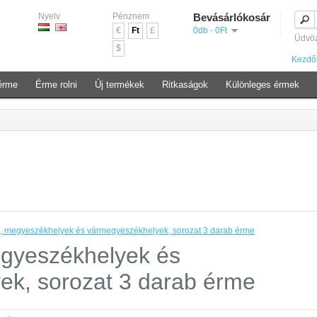
Nyelv
Pénznem
Bevásárlókosár
€
Ft
£
0db - 0Ft
Üdvö
$
Kezdő
érme
Érme rolni
Új termékek
Ritkaságok
Különleges érmek
 megyeszékhelyek és vármegyeszékhelyek, sorozat 3 darab érme
gyeszékhelyek és
ek, sorozat 3 darab érme