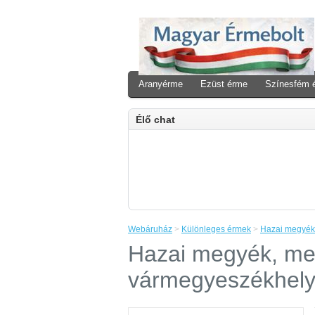
Aranyérme
Ezüst érme
Színesfém 
Élő chat
Webáruház
>
Különleges érmek
>
Hazai megyék,
Hazai megyék, me
vármegyeszékhely