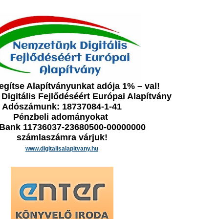
gítse Alapítványunkat adója 1% – val!
igitális Fejlődéséért Európai Alapítvány
Adószámunk: 18737084-1-41
Pénzbeli adományokat
Bank 11736037-23680500-00000000
számlaszámra várjuk!
www.digitalisalapitvany.hu