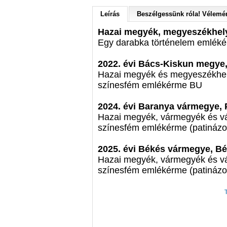
Leírás
Beszélgessünk róla! Vélemén
Hazai megyék, megyeszékhely
Egy darabka történelem emlék
2022. évi Bács-Kiskun megye
Hazai megyék és megyeszékhel
színesfém emlékérme BU
2024. évi Baranya vármegye, 
Hazai megyék, vármegyék és v
színesfém emlékérme (patinázo
2025. évi Békés vármegye, B
Hazai megyék, vármegyék és vá
színesfém emlékérme (patinázot