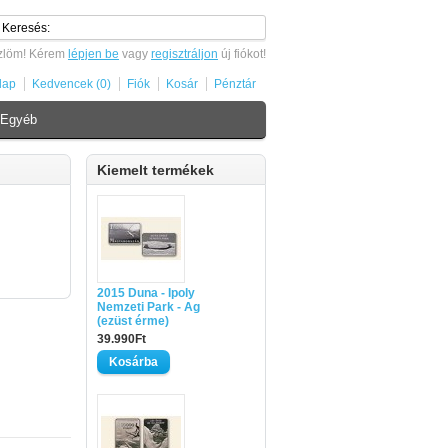
zlöm! Kérem
lépjen be
vagy
regisztráljon
új fiókot!
lap
Kedvencek (0)
Fiók
Kosár
Pénztár
Egyéb
Kiemelt termékek
2015 Duna - Ipoly
Nemzeti Park - Ag
(ezüst érme)
39.990Ft