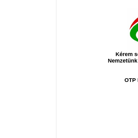
Kérem se
Nemzetünk D
OTP 