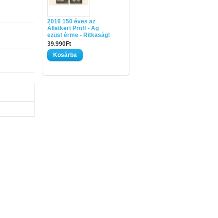
2016 150 éves az
Állatkert Proff - Ag
ezüst érme - Ritkaság!
39.990Ft