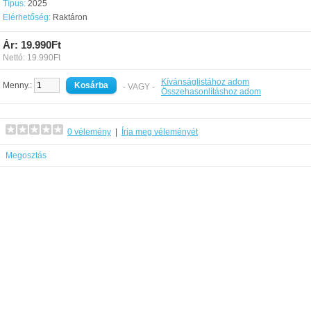
Típus:
2025
Elérhetőség:
Raktáron
Ár: 19.990Ft
Nettó: 19.990Ft
Kívánságlistához adom
Menny.:
- VAGY -
Összehasonlításhoz adom
0 vélemény
|
Írja meg véleményét
Megosztás