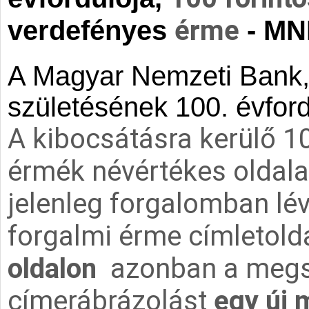
érme
verdefényes
- MNB
A Magyar Nemzeti Bank,
születésének 100. évford
A kibocsátásra kerülő 10
érmék névértékes oldal
jelenleg forgalomban lé
forgalmi érme címletolda
oldalon
azonban a megs
címerábrázolást
egy új 