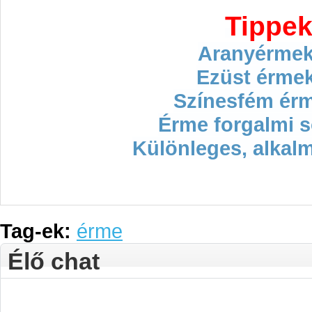
Tippek
Aranyérmek
Ezüst érme
Színesfém ér
Érme forgalmi s
Különleges, alkal
Tag-ek:
érme
Élő chat