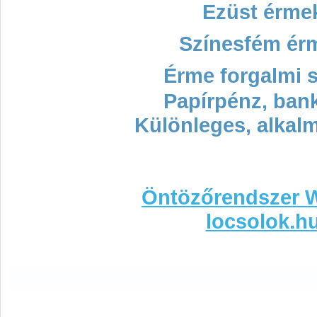
Ezüst érme
Színesfém ér
Érme forgalmi 
Papírpénz, ban
Különleges, alkal
Öntözőrendszer 
locsolok.h