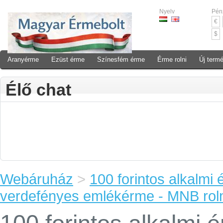
Nyelv
Pén
€
$
Aranyérme
Ezüst érme
Színesfém érme
Érme rolni
Új term
Élő chat
Webáruház
>
100 forintos alkalmi 
verdefényes emlékérme - MNB roln