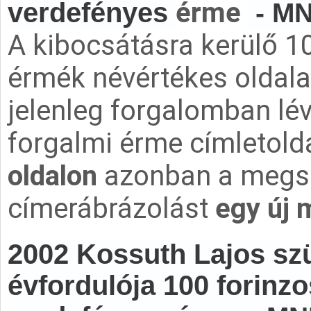
érme
verdefényes
- MN
A kibocsátásra kerülő 10
érmék névértékes oldal
jelenleg forgalomban lé
forgalmi érme címletolda
oldalon
azonban a megs
címerábrázolást
egy új 
2002 Kossuth Lajos szü
évfordulója 100 forinz