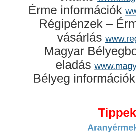
Érme információk
ww
Régipénzek – Érm
vásárlás
www.re
Magyar Bélyegbo
eladás
www.magy
Bélyeg információ
Tippek
Aranyérme