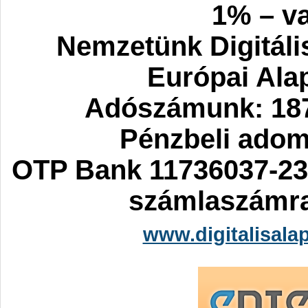
1% – va
Nemzetünk Digitáli
Európai Ala
Adószámunk: 187
Pénzbeli ado
OTP Bank 11736037-23
számlaszámra
www.digitalisala