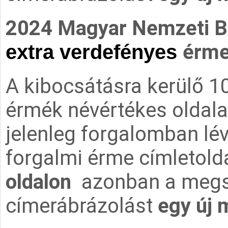
2024 Magyar Nemzeti Ba
érm
extra verdefényes
A kibocsátásra kerülő 10
érmék névértékes oldal
jelenleg forgalomban lé
forgalmi érme címletolda
oldalon
azonban a megs
címerábrázolást
egy új 