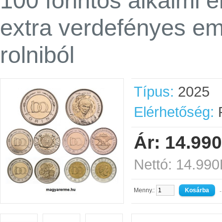
100 forintos alkalmi 
extra verdefényes e
rolniból
Típus:
2025
Elérhetőség:
R
Ár: 14.990
Nettó: 14.990
Menny.:
-