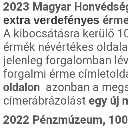
2023 Magyar Honvédség,
érm
extra verdefényes
A kibocsátásra kerülő 10
érmék névértékes oldal
jelenleg forgalomban lé
forgalmi érme címletolda
oldalon
azonban a megs
címerábrázolást
egy új 
2022 Pénzmúzeum, 100 