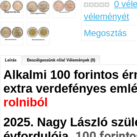
0 vél
véleményét
Megosztás
Leírás
Beszélgessünk róla! Vélemények (0)
Alkalmi 100 forintos ér
extra verdefényes
eml
rolniból
2025. Nagy László szül
100 forint
évfordulója,