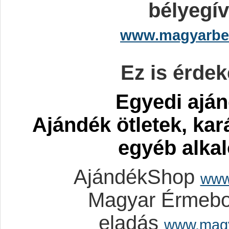
bélyegív
www.magyarbe
Ez is érdek
Egyedi ajá
Ajándék ötletek, ka
egyéb alka
AjándékShop
www
Magyar Érmebo
eladás
www.mag