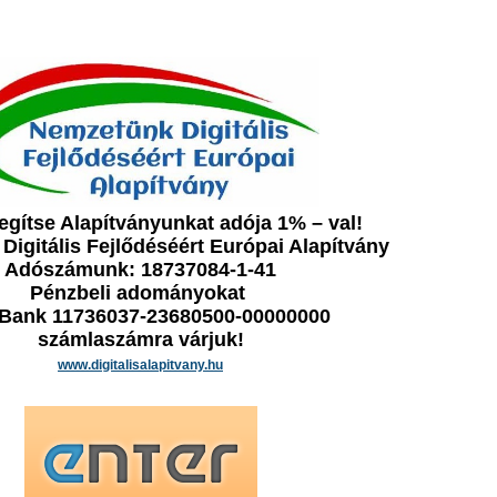
gítse Alapítványunkat adója 1% – val!
igitális Fejlődéséért Európai Alapítvány
Adószámunk: 18737084-1-41
Pénzbeli adományokat
Bank 11736037-23680500-00000000
számlaszámra várjuk!
www.digitalisalapitvany.hu