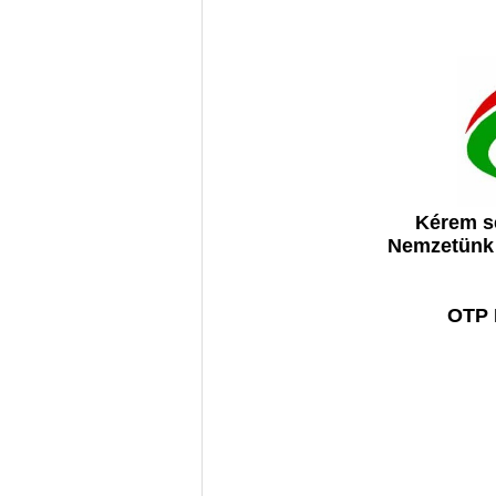
Kérem se
Nemzetünk D
OTP 