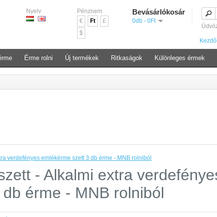
Nyelv
Pénznem
Bevásárlókosár
€
Ft
£
0db - 0Ft
Üdvö
$
Kezdő
érme
Érme rolni
Új termékek
Ritkaságok
Különleges érmek
extra verdefényes emlékérme szett 3 db érme - MNB rolniból
szett - Alkalmi extra verdefénye
 db érme - MNB rolniból