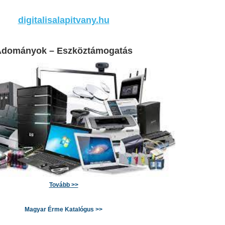
digitalisalapitvany.hu
dományok – Eszköztámogatás
Tovább >>
Magyar Érme Katalógus >>