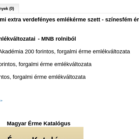
yek (0)
almi extra verdefényes emlékérme szett
- színesfém é
mlékváltozatai
- MNB rolniból
 Akadémia
200 forintos, forgalmi érme emlékváltozata
orintos, forgalmi érme emlékváltozata
intos, forgalmi érme emlékváltozata
>>
Magyar Érme Katalógus