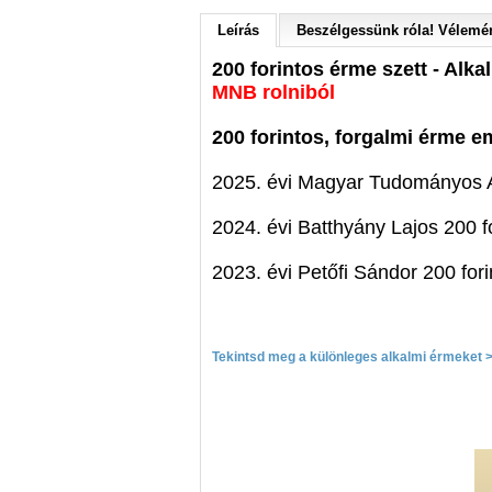
Leírás
Beszélgessünk róla! Vélemén
200 forintos érme szett - Alk
MNB rolniból
200 forintos, forgalmi érme e
2025. évi Magyar Tudományos
2024. évi Batthyány Lajos 200 f
2023. évi Petőfi Sándor 200
for
Tekintsd meg a különleges alkalmi érmeket 