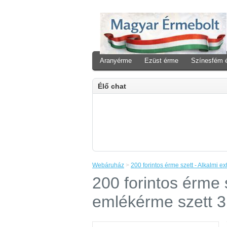
Aranyérme
Ezüst érme
Színesfém 
Élő chat
Webáruház
>
200 forintos érme szett - Alkalmi 
200 forintos érme 
emlékérme szett 3