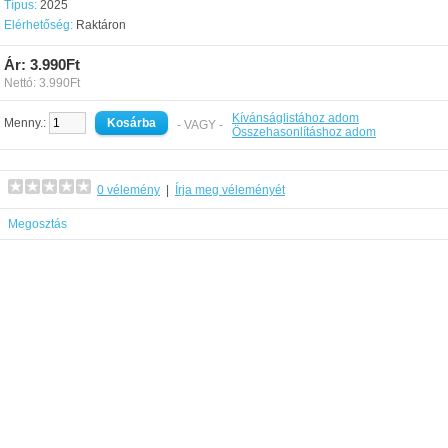
Típus:
2025
Elérhetőség:
Raktáron
Ár: 3.990Ft
Nettó: 3.990Ft
Kívánságlistához adom
Menny.:
- VAGY -
Összehasonlításhoz adom
0 vélemény
|
Írja meg véleményét
Megosztás