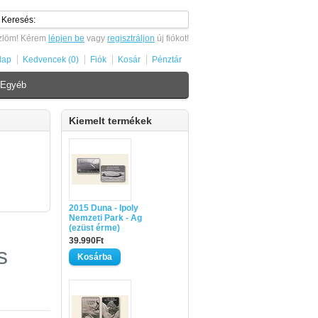
zlöm! Kérem
lépjen be
vagy
regisztráljon
új fiókot!
lap
Kedvencek (0)
Fiók
Kosár
Pénztár
Egyéb
Kiemelt termékek
2015 Duna - Ipoly
Nemzeti Park - Ag
(ezüst érme)
39.990Ft
s