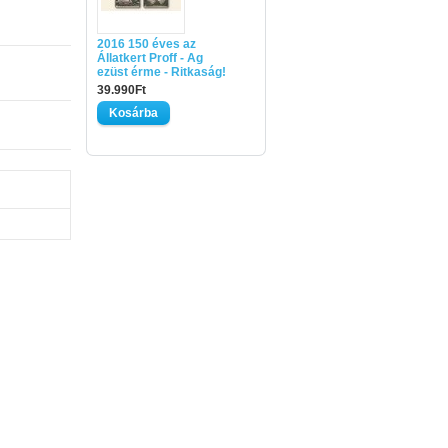
2016 150 éves az
Állatkert Proff - Ag
ezüst érme - Ritkaság!
39.990Ft