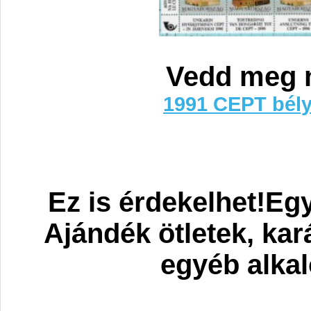
Vedd meg 
1991 CEPT bély
Ez is érdekelhet!Eg
Ajándék ötletek, ka
egyéb alka