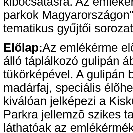
kibocsátásra. Az emléké
parkok Magyarországon”
tematikus gyűjtői sorozat
Előlap:
Az emlékérme elõ
álló táplálkozó gulipán á
tükörképével. A gulipán 
madárfaj, speciális élõhe
kiválóan jelképezi a Kis
Parkra jellemzõ szikes t
láthatóak az emlékérmék