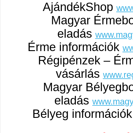
AjándékShop
www
Magyar Érmebo
eladás
www.mag
Érme információk
ww
Régipénzek – Érm
vásárlás
www.re
Magyar Bélyegbo
eladás
www.magy
Bélyeg információ