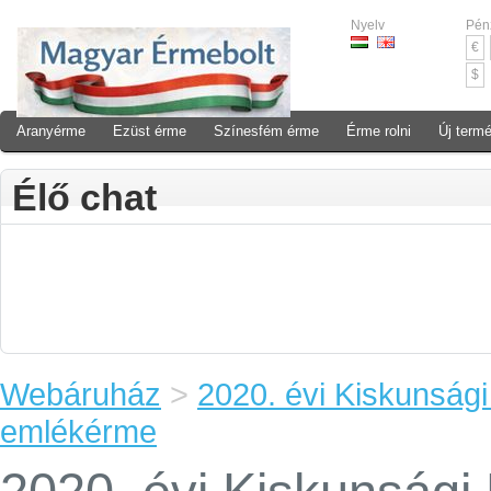
Nyelv
Pén
€
$
Aranyérme
Ezüst érme
Színesfém érme
Érme rolni
Új term
Élő chat
Webáruház
>
2020. évi Kiskunság
emlékérme