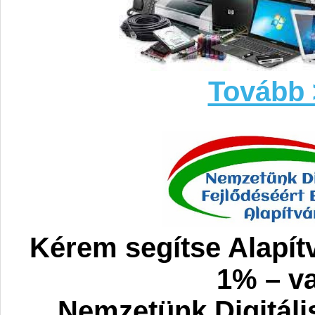
Tovább 
Kérem segítse Alapít
1% – va
Nemzetünk Digitáli