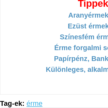
Tippek
Aranyérmek
Ezüst érmek
Színesfém ér
Érme forgalmi s
Papírpénz, Bank
Különleges, alkal
Tag-ek:
érme