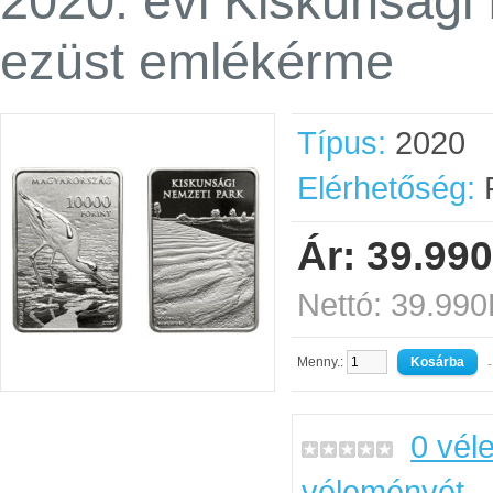
2020. évi Kiskunsági
ezüst emlékérme
Típus:
2020
Elérhetőség:
R
Ár: 39.990
Nettó: 39.990
Menny.:
-
0 vél
véleményét