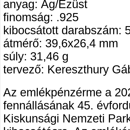
anyag: Ag/Ezüst
finomság: .925
kibocsátott darabszám: 
átmérő: 39,6x26,4 mm
súly: 31,46 g
tervező: Kereszthury Gá
Az emlékpénzérme a 20
fennállásának 45. évford
Kiskunsági Nemzeti Park 