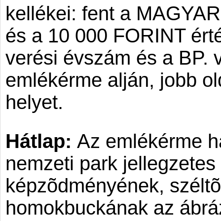
kellékei: fent a MAGYA
és a 10 000 FORINT érté
verési évszám és a BP. v
emlékérme alján, jobb ol
helyet.
Hátlap:
Az emlékérme há
nemzeti park jellegzetes
képzõdményének, széltõl 
homokbuckának az ábráz