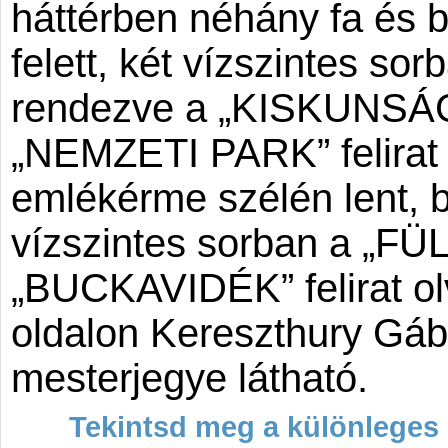
háttérben néhány fa és b
felett, két vízszintes so
rendezve a „KISKUNSÁG
„NEMZETI PARK” felirat 
emlékérme szélén lent, b
vízszintes sorban a „F
„BUCKAVIDÉK” felirat ol
oldalon Kereszthury Gá
mesterjegye látható.
Tekintsd meg a különleges 