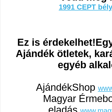
1991 CEPT bély
Ez is érdekelhet!Eg
Ajándék ötletek, ka
egyéb alka
AjándékShop
www
Magyar Érmebo
eladás
www.mag