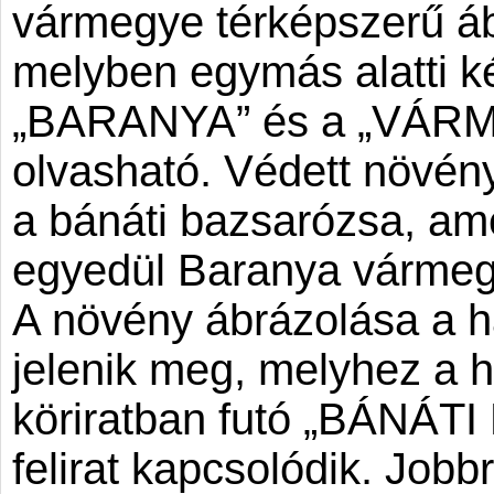
vármegye térképszerű áb
melyben egymás alatti k
„BARANYA” és a „VÁRME
olvasható. Védett növény
a bánáti bazsarózsa, a
egyedül Baranya vármegy
A növény ábrázolása a há
jelenik meg, melyhez a h
köriratban futó „BÁNÁ
felirat kapcsolódik. Job