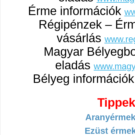
Érme információk
ww
Régipénzek – Érm
vásárlás
www.re
Magyar Bélyegbo
eladás
www.magy
Bélyeg információ
Tippek
Aranyérmek
Ezüst érmek