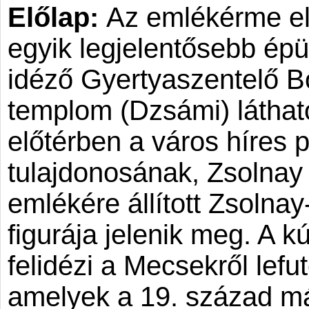
Előlap:
Az emlékérme el
egyik legjelentősebb épül
idéző Gyertyaszentelő 
templom (Dzsámi) látható
előtérben a város híres 
tulajdonosának, Zsolnay
emlékére állított Zsolnay
figurája jelenik meg. A k
felidézi a Mecsekről lefu
amelyek a 19. század má