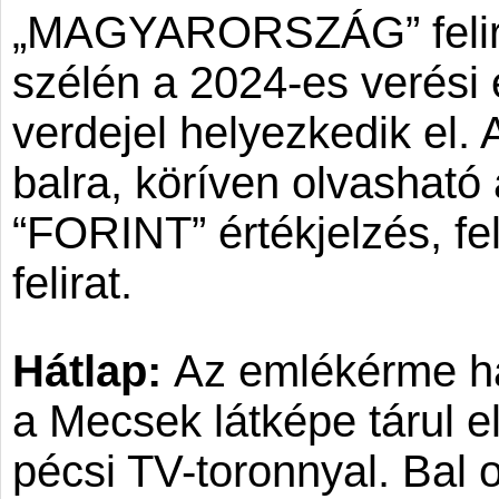
„MAGYARORSZÁG” felirat
szélén a 2024-es verési
verdejel helyezkedik el. 
balra, köríven olvasható 
“FORINT” értékjelzés, fe
felirat.
Hátlap:
Az emlékérme há
a Mecsek látképe tárul e
pécsi TV-toronnyal. Bal 