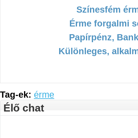
Színesfém ér
Érme forgalmi s
Papírpénz, Bank
Különleges, alkal
Tag-ek:
érme
Élő chat