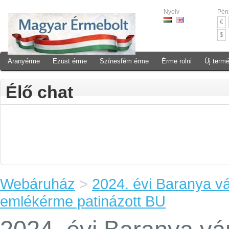
Nyelv
Pén
€
$
Aranyérme
Ezüst érme
Színesfém érme
Érme rolni
Új term
Élő chat
Webáruház
>
2024. évi Baranya v
emlékérme patinázott BU