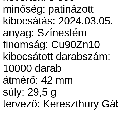
minőség: patinázott
kibocsátás: 2024.03.05.
anyag: Színesfém
finomság: Cu90Zn10
kibocsátott darabszám:
10000 darab
átmérő: 42 mm
súly: 29,5 g
tervező: Kereszthury Gá