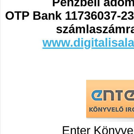
Pénzbeli ado
OTP Bank 11736037-23
számlaszámra
www.digitalisal
Enter Könyve