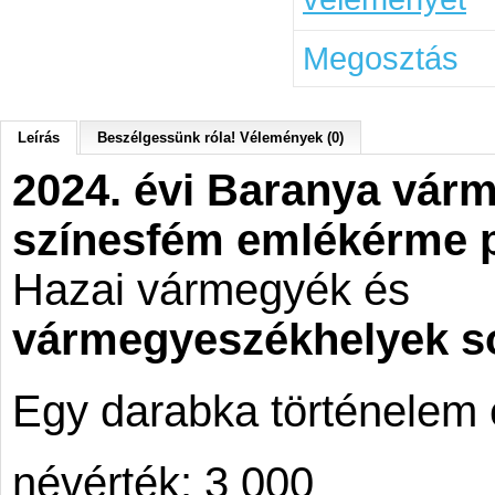
Megosztás
Leírás
Beszélgessünk róla! Vélemények (0)
2024. évi Baranya vár
színesfém emlékérme p
Hazai vármegyék és
vármegyeszékhelyek so
Egy darabka történelem
névérték: 3 000