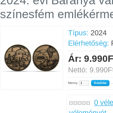
2024. évi Baranya v
színesfém emlékérme
Típus:
2024
Elérhetőség:
R
Ár: 9.990F
Nettó: 9.990F
Menny.:
-
0 vél
véleményét