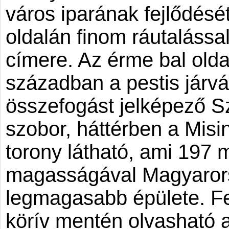
város iparának fejlődését
oldalán finom ráutalássa
címere. Az érme bal olda
században a pestis járvá
összefogást jelképező 
szobor, háttérben a Misin
torony látható, ami 197 
magasságával Magyaror
legmagasabb épülete. F
körív mentén olvasható 