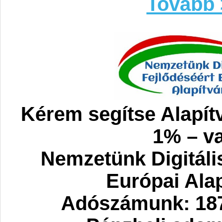
Tovább 
Kérem segítse Alapít
1% – va
Nemzetünk Digitáli
Európai Ala
Adószámunk: 187