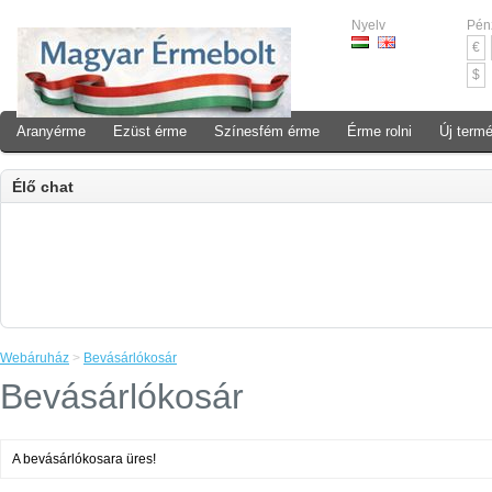
Nyelv
Pén
€
$
Aranyérme
Ezüst érme
Színesfém érme
Érme rolni
Új term
Élő chat
Webáruház
>
Bevásárlókosár
Bevásárlókosár
A bevásárlókosara üres!