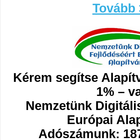
Tovább 
Kérem segítse Alapít
1% – va
Nemzetünk Digitáli
Európai Ala
Adószámunk: 187