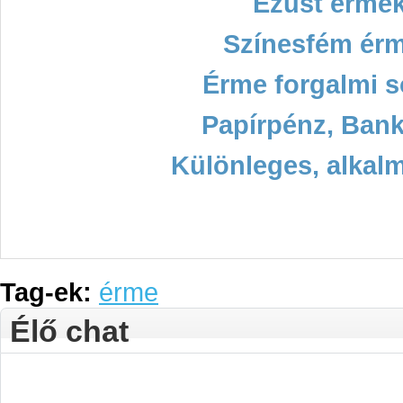
Ezüst érmek
Színesfém ér
Érme forgalmi s
Papírpénz, Bank
Különleges, alkal
Tag-ek:
érme
Élő chat