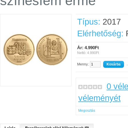
színesfém érme
Típus:
2017
Elérhetőség:
R
Ár: 4.990Ft
Nettó: 4.990Ft
Menny.:
-
0 vél
véleményét
Megosztás