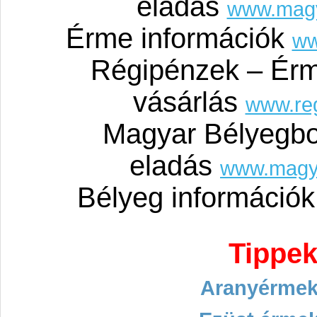
eladás
www.mag
Érme információk
ww
Régipénzek – Érm
vásárlás
www.re
Magyar Bélyegbo
eladás
www.magy
Bélyeg információ
Tippek
Aranyérmek