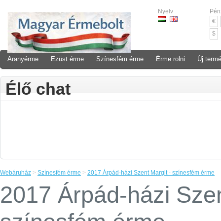
Nyelv
Pén
€
$
Aranyérme
Ezüst érme
Színesfém érme
Érme rolni
Új term
Élő chat
Webáruház
>
Színesfém érme
>
2017 Árpád-házi Szent Margit - színesfém érme
2017 Árpád-házi Szen