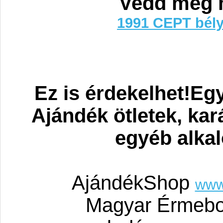
Vedd meg 
1991 CEPT bély
Ez is érdekelhet!Eg
Ajándék ötletek, ka
egyéb alka
AjándékShop
www
Magyar Érmebo