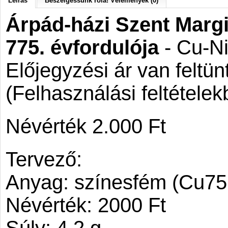
Leírás
Beszélgessünk róla! Vélemények (0)
Árpád-házi Szent Margi
775. évfordulója
- Cu-N
Előjegyzési ár van feltünt
(Felhasználási feltételek
Névérték 2.000 Ft
Tervező:
Anyag: színesfém (Cu75
Névérték: 2000 Ft