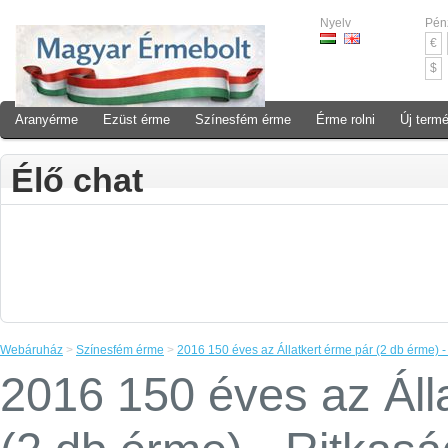
Nyelv
Pén
€
$
Aranyérme
Ezüst érme
Színesfém érme
Érme rolni
Új term
Élő chat
Webáruház
>
Színesfém érme
>
2016 150 éves az Állatkert érme pár (2 db érme) -
2016 150 éves az Áll