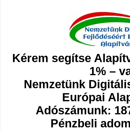
Kérem segítse Alapít
1% – va
Nemzetünk Digitáli
Európai Ala
Adószámunk: 187
Pénzbeli ado