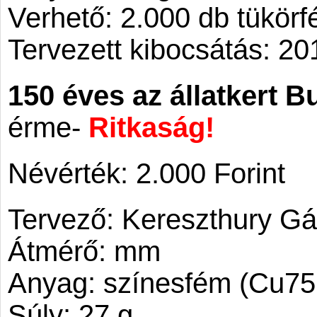
Verhető: 2.000 db tükörf
Tervezett kibocsátás: 20
150 éves az állatkert B
érme-
Ritkaság!
Névérték: 2.000 Forint
Tervező: Kereszthury Gá
Átmérő: mm
Anyag: színesfém (Cu75
Súly: 27 g