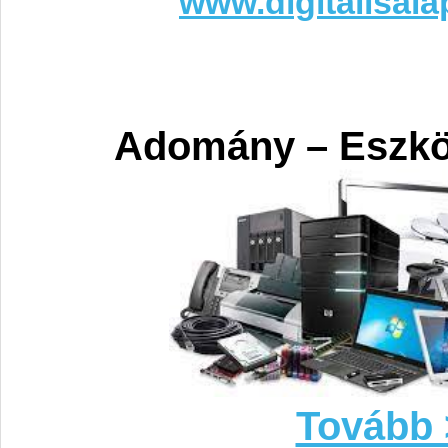
www.digitalisala
Adomány – Eszk
Tovább 