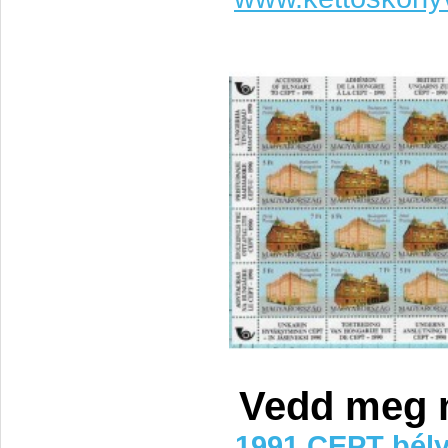
Vedd meg 
1991 CEPT bély