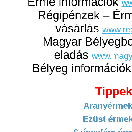
Érme információk
ww
Régipénzek – Érm
vásárlás
www.re
Magyar Bélyegbo
eladás
www.magy
Bélyeg információ
Tippek
Aranyérmek
Ezüst érmek