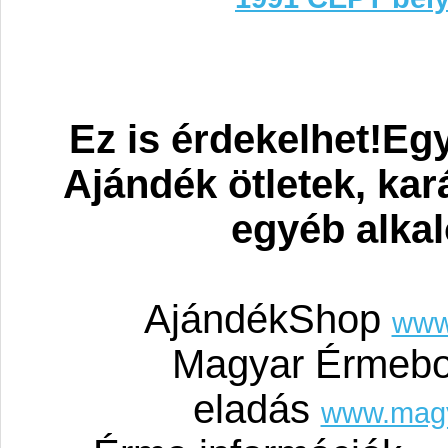
Ez is érdekelhet!Eg
Ajándék ötletek, ka
egyéb alka
AjándékShop
www
Magyar Érmebo
eladás
www.mag