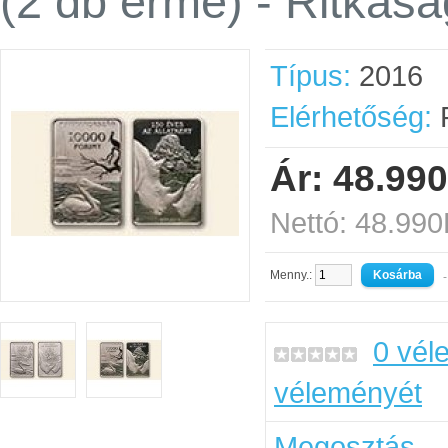
(2 db érme) - Ritkasá
Típus:
2016
Elérhetőség:
R
Ár: 48.990
Nettó: 48.990
Menny.:
-
0 vél
véleményét
Megosztás