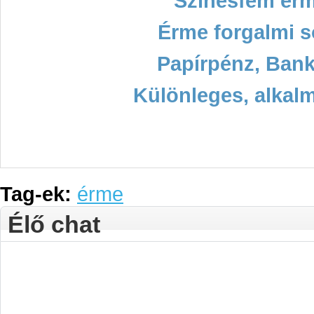
Színesfém ér
Érme forgalmi s
Papírpénz, Bank
Különleges, alkal
Tag-ek:
érme
Élő chat