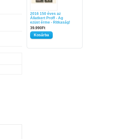
2016 150 éves az
Állatkert Proff - Ag
ezüst érme - Ritkaság!
39.990Ft