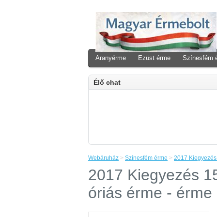
Aranyérme
Ezüst érme
Színesfém 
Élő chat
Webáruház
>
Színesfém érme
>
2017 Kiegyezés 1
2017 Kiegyezés 15
óriás érme - érme 