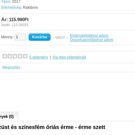
Típus:
2017
Elérhetőség:
Raktáron
Ár: 115.990Ft
Nettó: 115.990Ft
Kívánságlistához adom
Menny.:
- VAGY -
Összehasonlításhoz adom
0 vélemény
|
Írja meg véleményét
Megosztás
yek (0)
züst és színesfém óriás érme - érme szett