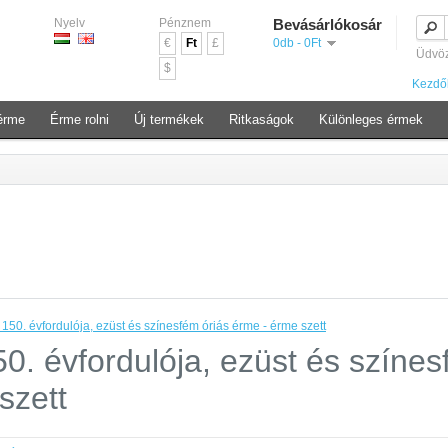
Nyelv
Pénznem
Bevásárlókosár
€
Ft
£
0db - 0Ft
Üdvö
$
Kezdő
érme
Érme rolni
Új termékek
Ritkaságok
Különleges érmek
50. évfordulója, ezüst és színesfém óriás érme - érme szett
0. évfordulója, ezüst és színe
szett