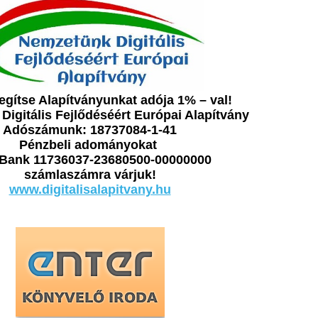
gítse Alapítványunkat adója 1% – val!
igitális Fejlődéséért Európai Alapítvány
Adószámunk: 18737084-1-41
Pénzbeli adományokat
Bank 11736037-23680500-00000000
számlaszámra várjuk!
www.digitalisalapitvany.hu