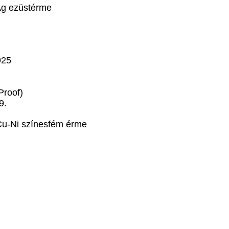
Ag ezüstérme
925
Proof)
9.
Cu-Ni színesfém érme