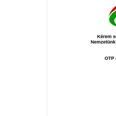
Kérem se
Nemzetünk D
OTP 