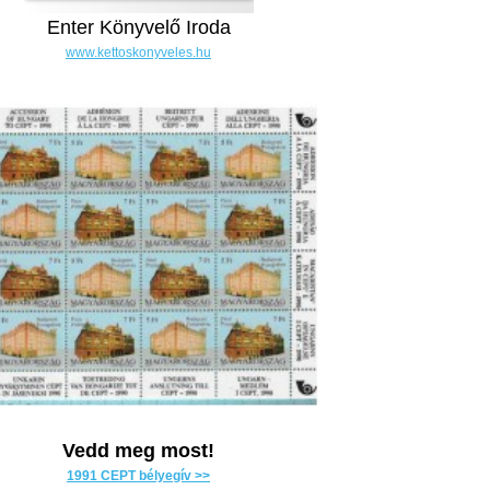
Enter Könyvelő Iroda
www.kettoskonyveles.hu
Vedd meg most!
1991 CEPT bélyegív >>