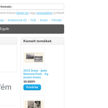
zlöm! Kérem
lépjen be
vagy
regisztráljon
új fiókot!
lap
Kedvencek (0)
Fiók
Kosár
Pénztár
Egyéb
Kiemelt termékek
2015 Duna - Ipoly
Nemzeti Park - Ag
(ezüst érme)
39.990Ft
sfém